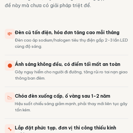
đề này mà chưa có giải pháp triệt để.
Đèn cũ tốn điện, hóa đơn tăng cao mỗi tháng
💸
Đèn cao áp sodium/halogen tiêu thụ điện gấp 2-3 lần LED
cùng độ sáng.
Ánh sáng không đều, có điểm tối mất an toàn
🌑
Gây nguy hiểm cho người đi đường, tăng rủi ro tai nạn giao
thông ban đêm.
Chóa đèn xuống cấp, ố vàng sau 1-2 năm
📉
Hiệu suất chiếu sáng giảm mạnh, phải thay mới liên tục gây
tốn kém.
Lắp đặt phức tạp, đơn vị thi công thiếu kinh
🔧