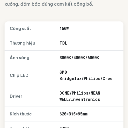
xưởng, đảm bảo đúng cam kết công bố.
150W
Công suất
TDL
Thương hiệu
3000K/4000K/6000K
Ánh sáng
SMD
Chip LED
Bridgelux/Philips/Cree
DONE/Philips/MEAN
Driver
WELL/Inventronics
620×315×95mm
Kích thước