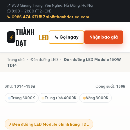
📍 938 Quang Trung, Yên Nghĩa, Hà Đông, Hà Nội
🕐 8:00 - 21:00 (T2-CN)
📞 0986.474.671
💬 Zalo
🌐 thanhdatled.com
THÀNH
LED
⚡
📞 Gọi ngay
Nhận báo giá
ĐẠT
Trang chủ
›
Đèn đường LED
›
Đèn đường LED Module 150W
TD14
‹
›
TD14-150W
150W
SKU:
Công suất:
Trắng 6000K
Trung tính 4000K
Vàng 3000K
⚡ Đèn đường LED Module chính hãng TDL