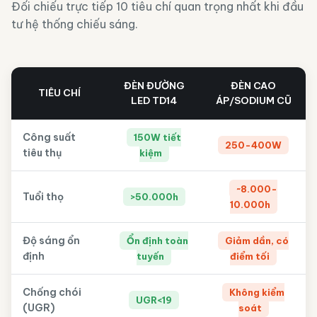
Đối chiếu trực tiếp 10 tiêu chí quan trọng nhất khi đầu
tư hệ thống chiếu sáng.
ĐÈN ĐƯỜNG
ĐÈN CAO
TIÊU CHÍ
LED TD14
ÁP/SODIUM CŨ
Công suất
150W tiết
250-400W
tiêu thụ
kiệm
~8.000-
Tuổi thọ
>50.000h
10.000h
Độ sáng ổn
Ổn định toàn
Giảm dần, có
định
tuyến
điểm tối
Chống chói
Không kiểm
UGR<19
(UGR)
soát