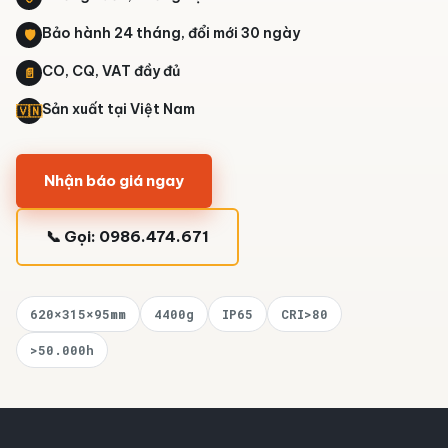
Bảo hành 24 tháng, đổi mới 30 ngày
🛡️
CO, CQ, VAT đầy đủ
📄
Sản xuất tại Việt Nam
🇻🇳
Nhận báo giá ngay
📞 Gọi: 0986.474.671
620×315×95mm
4400g
IP65
CRI>80
>50.000h