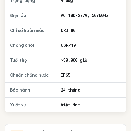
4400g
Trọng lượng
AC 100-277V, 50/60Hz
Điện áp
CRI>80
Chỉ số hoàn màu
UGR<19
Chống chói
>50.000 giờ
Tuổi thọ
IP65
Chuẩn chống nước
24 tháng
Bảo hành
Việt Nam
Xuất xứ