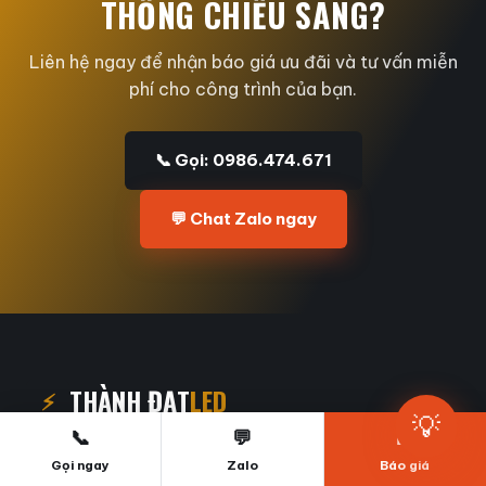
THỐNG CHIẾU SÁNG?
Liên hệ ngay để nhận báo giá ưu đãi và tư vấn miễn
phí cho công trình của bạn.
📞 Gọi: 0986.474.671
💬 Chat Zalo ngay
THÀNH ĐẠT
LED
⚡
💡
📞
💬
📝
Đơn vị cung cấp giải pháp chiếu sáng LED uy tín, đồng hành
Gọi ngay
Zalo
Báo giá
cùng 5.000+ khách hàng và 800+ công trình trên toàn quốc.