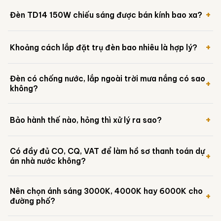
+
Đèn TD14 150W chiếu sáng được bán kính bao xa?
Với góc chiếu rộng và quang thông tối ưu, TD14 150W chiếu
+
Khoảng cách lắp đặt trụ đèn bao nhiêu là hợp lý?
sáng hiệu quả trong bán kính 12-18m tùy độ cao lắp đặt trụ
(thường 7-9m), phù hợp từ đường nội bộ đến đường chính đô
thị.
Khoảng cách trụ khuyến nghị 25-40m tùy loại tuyến đường:
Đèn có chống nước, lắp ngoài trời mưa nắng có sao
đường nội bộ/ngõ xóm 25-28m, đường nhánh 28-32m,
+
không?
đường chính đô thị 32-36m, quốc lộ/cao tốc 36-40m.
Đèn đạt chuẩn IP65, chống bụi hoàn toàn và chống tia nước
+
Bảo hành thế nào, hỏng thì xử lý ra sao?
áp lực, hoạt động ổn định ngoài trời quanh năm kể cả mùa
mưa bão.
Bảo hành chính hãng 24 tháng, đổi mới trong 30 ngày đầu nếu
Có đầy đủ CO, CQ, VAT để làm hồ sơ thanh toán dự
lỗi kỹ thuật từ nhà sản xuất, hỗ trợ kỹ thuật tại 63 tỉnh thành.
+
án nhà nước không?
TDL cung cấp đầy đủ chứng từ CO, CQ, hóa đơn VAT theo
Nên chọn ánh sáng 3000K, 4000K hay 6000K cho
từng lô hàng, đáp ứng yêu cầu hồ sơ thanh quyết toán dự án
+
đường phố?
công.