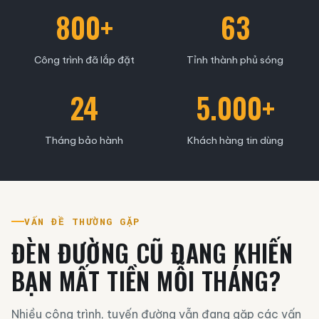
800+
63
Công trình đã lắp đặt
Tỉnh thành phủ sóng
24
5.000+
Tháng bảo hành
Khách hàng tin dùng
VẤN ĐỀ THƯỜNG GẶP
ĐÈN ĐƯỜNG CŨ ĐANG KHIẾN
BẠN MẤT TIỀN MỖI THÁNG?
Nhiều công trình, tuyến đường vẫn đang gặp các vấn