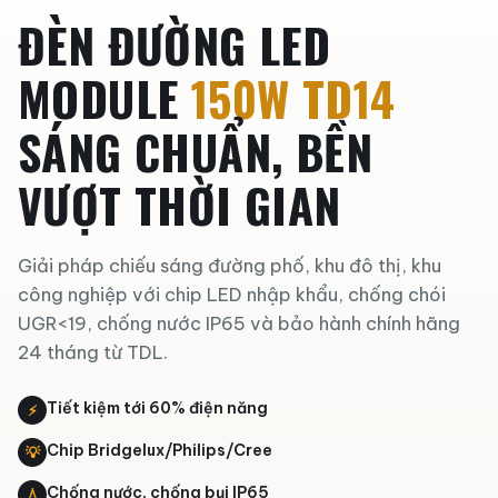
ĐÈN ĐƯỜNG LED
MODULE
150W TD14
SÁNG CHUẨN, BỀN
VƯỢT THỜI GIAN
Giải pháp chiếu sáng đường phố, khu đô thị, khu
công nghiệp với chip LED nhập khẩu, chống chói
UGR<19, chống nước IP65 và bảo hành chính hãng
24 tháng từ TDL.
Tiết kiệm tới 60% điện năng
⚡
Chip Bridgelux/Philips/Cree
💡
Chống nước, chống bụi IP65
💧