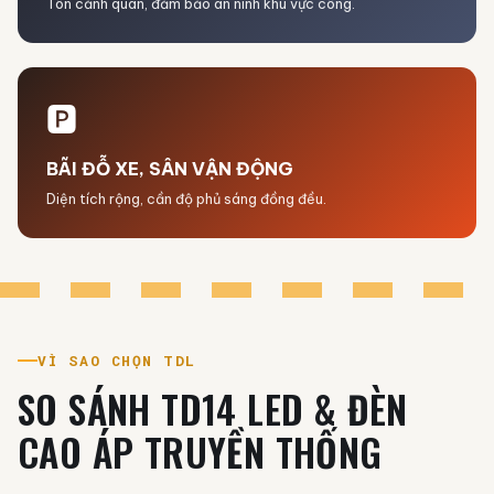
Tôn cảnh quan, đảm bảo an ninh khu vực công.
🅿️
BÃI ĐỖ XE, SÂN VẬN ĐỘNG
Diện tích rộng, cần độ phủ sáng đồng đều.
VÌ SAO CHỌN TDL
SO SÁNH TD14 LED & ĐÈN
CAO ÁP TRUYỀN THỐNG