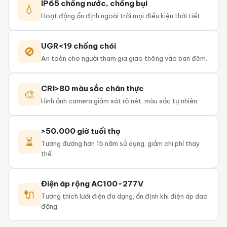
IP65 chống nước, chống bụi
💧
Hoạt động ổn định ngoài trời mọi điều kiện thời tiết.
UGR<19 chống chói
🚫
An toàn cho người tham gia giao thông vào ban đêm.
CRI>80 màu sắc chân thực
🎨
Hình ảnh camera giám sát rõ nét, màu sắc tự nhiên.
>50.000 giờ tuổi thọ
⏳
Tương đương hơn 15 năm sử dụng, giảm chi phí thay
thế.
Điện áp rộng AC100-277V
🔌
Tương thích lưới điện đa dạng, ổn định khi điện áp dao
động.