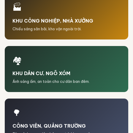
🏭
KHU CÔNG NGHIỆP, NHÀ XƯỞNG
Chiếu sáng sân bãi, kho vận ngoài trời.
🏘️
KHU DÂN CƯ, NGÕ XÓM
Ánh sáng ấm, an toàn cho cư dân ban đêm.
🌳
CÔNG VIÊN, QUẢNG TRƯỜNG