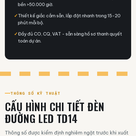
bền >50.000 giờ.
✓
Thiết kế giắc cắm sẵn, lắp đặt nhanh trong 15-20
phút mỗi bộ.
✓
Đầy đủ CO, CQ, VAT - sẵn sàng hồ sơ thanh quyết
toán dự án.
THÔNG SỐ KỸ THUẬT
CẤU HÌNH CHI TIẾT ĐÈN
ĐƯỜNG LED TD14
Thông số được kiểm định nghiêm ngặt trước khi xuất