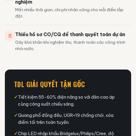
nghiệm
Mất nhiều thời gian, chi phí nhân công cho mỗi điểm lắp
đặt.
Thiếu hồ sơ CO/CQ để thanh quyết toán dự án
📄
Gây khó khăn khi nghiệm thu, thanh toán các công trình
nhà nước.
TDL GIẢI QUYẾT TẬN GỐC
✓
Tiết kiệm 55-60% điện năng so với đèn cao áp
cùng công suất chiếu sáng.
✓
Quang phổ đồng đều, UGR<19 chống chói, xóa
điểm tối trên toàn tuyến.
✓
Chip LED nhập khẩu Bridgelux/Philips/Cree, độ