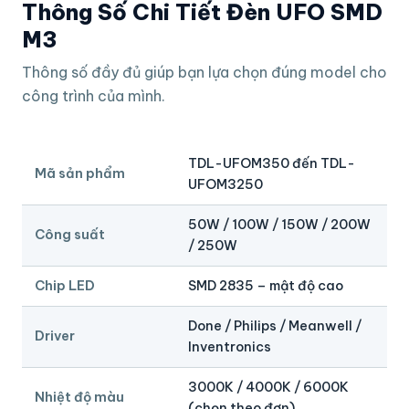
Thông Số Chi Tiết Đèn UFO SMD
M3
Thông số đầy đủ giúp bạn lựa chọn đúng model cho
công trình của mình.
TDL-UFOM350 đến TDL-
Mã sản phẩm
UFOM3250
50W / 100W / 150W / 200W
Công suất
/ 250W
Chip LED
SMD 2835 – mật độ cao
Done / Philips / Meanwell /
Driver
Inventronics
3000K / 4000K / 6000K
Nhiệt độ màu
(chọn theo đơn)