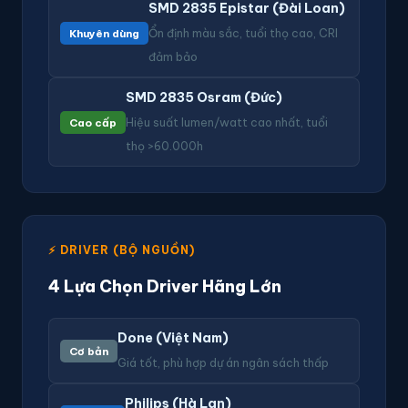
SMD 2835 Epistar (Đài Loan)
Khuyên dùng
Ổn định màu sắc, tuổi thọ cao, CRI
đảm bảo
SMD 2835 Osram (Đức)
Cao cấp
Hiệu suất lumen/watt cao nhất, tuổi
thọ >60.000h
⚡ DRIVER (BỘ NGUỒN)
4 Lựa Chọn Driver Hãng Lớn
Done (Việt Nam)
Cơ bản
Giá tốt, phù hợp dự án ngân sách thấp
Philips (Hà Lan)