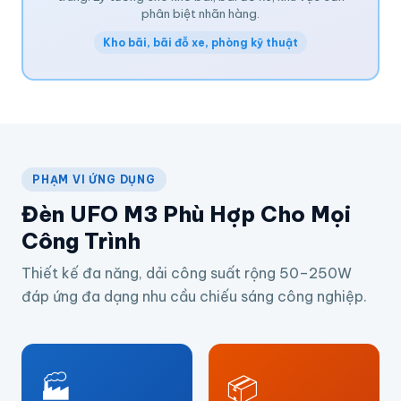
phân biệt nhãn hàng.
Kho bãi, bãi đỗ xe, phòng kỹ thuật
PHẠM VI ỨNG DỤNG
Đèn UFO M3 Phù Hợp Cho Mọi
Công Trình
Thiết kế đa năng, dải công suất rộng 50–250W
đáp ứng đa dạng nhu cầu chiếu sáng công nghiệp.
🏭
📦