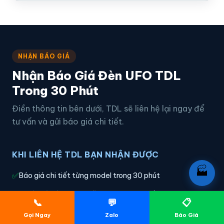
NHẬN BÁO GIÁ
Nhận Báo Giá Đèn UFO TDL
Trong 30 Phút
Điền thông tin bên dưới, TDL sẽ liên hệ lại ngay để
tư vấn và gửi báo giá chi tiết.
KHI LIÊN HỆ TDL BẠN NHẬN ĐƯỢC
🏭
✅
Báo giá chi tiết từng model trong 30 phút
✅
Thiết kế bố trí đèn miễn phí theo mặt bằng
📞
💬
📋
✅
Tư vấn chọn chip, driver phù hợp ngân sách
Gọi Ngay
Zalo
Báo Giá