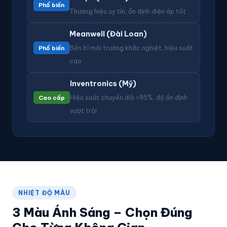
Phổ biến
Thương hiệu uy tín, ổn định điện áp tốt
Meanwell (Đài Loan)
Phổ biến
Bền bỉ môi trường khắc nghiệt, hiệu suất
cao
Inventronics (Mỹ)
Cao cấp
Hiệu suất chuyển đổi >95%, độ ổn định
vượt trội
NHIỆT ĐỘ MÀU
3 Màu Ánh Sáng – Chọn Đúng