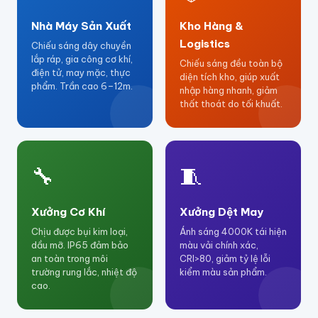
Nhà Máy Sản Xuất
Kho Hàng &
Logistics
Chiếu sáng dây chuyền
lắp ráp, gia công cơ khí,
Chiếu sáng đều toàn bộ
điện tử, may mặc, thực
diện tích kho, giúp xuất
phẩm. Trần cao 6–12m.
nhập hàng nhanh, giảm
thất thoát do tối khuất.
🔧
🧵
Xưởng Cơ Khí
Xưởng Dệt May
Chịu được bụi kim loại,
Ánh sáng 4000K tái hiện
dầu mỡ. IP65 đảm bảo
màu vải chính xác,
an toàn trong môi
CRI>80, giảm tỷ lệ lỗi
trường rung lắc, nhiệt độ
kiểm màu sản phẩm.
cao.