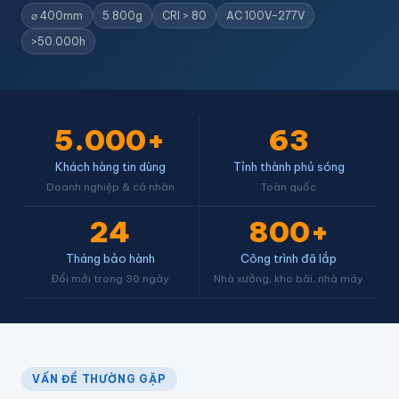
⌀ 400mm
5.800g
CRI > 80
AC 100V–277V
>50.000h
5.000+
63
Khách hàng tin dùng
Tỉnh thành phủ sóng
Doanh nghiệp & cá nhân
Toàn quốc
24
800+
Tháng bảo hành
Công trình đã lắp
Đổi mới trong 30 ngày
Nhà xưởng, kho bãi, nhà máy
VẤN ĐỀ THƯỜNG GẶP