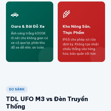
🚗
🌾
Gara & Bãi Đỗ Xe
Kho Nông Sản,
Thực Phẩm
Ánh sáng trắng 6000K
rõ nét cho không gian có
IP65 cho phép xịt rửa
xe cộ qua lại, phân khu
định kỳ. Không tạo nhiệt
đỗ xe dễ nhìn, an toàn.
chiếu thẳng vào hàng
hóa, bảo quản tốt hơn.
SO SÁNH
TDL UFO M3 vs Đèn Truyền
Thống