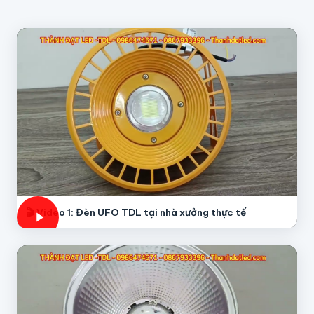
🎬 Video 1: Đèn UFO TDL tại nhà xưởng thực tế