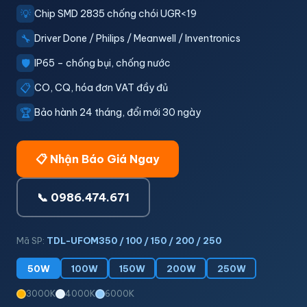
💡
Chip SMD 2835 chống chói UGR<19
🔧
Driver Done / Philips / Meanwell / Inventronics
🛡️
IP65 – chống bụi, chống nước
📋
CO, CQ, hóa đơn VAT đầy đủ
🏆
Bảo hành 24 tháng, đổi mới 30 ngày
📋 Nhận Báo Giá Ngay
📞 0986.474.671
Mã SP:
TDL-UFOM350 / 100 / 150 / 200 / 250
50W
100W
150W
200W
250W
3000K
4000K
6000K