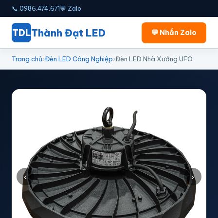
📞 0986.474.671
💬 Zalo
Thành Đạt
LED
TDL
💬 Nhắn Zalo
Trang chủ
›
Đèn LED Công Nghiệp
›
Đèn LED Nhà Xưởng UFO
‹
›