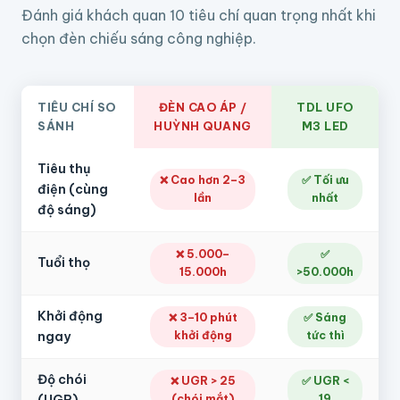
Đánh giá khách quan 10 tiêu chí quan trọng nhất khi
chọn đèn chiếu sáng công nghiệp.
TIÊU CHÍ SO
ĐÈN CAO ÁP /
TDL UFO
SÁNH
HUỲNH QUANG
M3 LED
Tiêu thụ
❌ Cao hơn 2–3
✅ Tối ưu
điện (cùng
lần
nhất
độ sáng)
❌ 5.000–
✅
Tuổi thọ
15.000h
>50.000h
Khởi động
❌ 3–10 phút
✅ Sáng
ngay
khởi động
tức thì
Độ chói
❌ UGR > 25
✅ UGR <
(chói mắt)
19