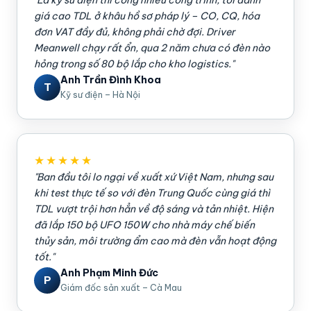
"Là kỹ sư điện thi công nhiều công trình, tôi đánh
giá cao TDL ở khâu hồ sơ pháp lý – CO, CQ, hóa
đơn VAT đầy đủ, không phải chờ đợi. Driver
Meanwell chạy rất ổn, qua 2 năm chưa có đèn nào
hỏng trong số 80 bộ lắp cho kho logistics."
Anh Trần Đình Khoa
T
Kỹ sư điện – Hà Nội
★★★★★
"Ban đầu tôi lo ngại về xuất xứ Việt Nam, nhưng sau
khi test thực tế so với đèn Trung Quốc cùng giá thì
TDL vượt trội hơn hẳn về độ sáng và tản nhiệt. Hiện
đã lắp 150 bộ UFO 150W cho nhà máy chế biến
thủy sản, môi trường ẩm cao mà đèn vẫn hoạt động
tốt."
Anh Phạm Minh Đức
P
Giám đốc sản xuất – Cà Mau