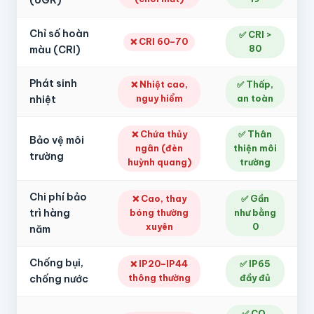
(UGR)
Chỉ số hoàn
✅ CRI >
❌ CRI 60–70
màu (CRI)
80
Phát sinh
❌ Nhiệt cao,
✅ Thấp,
nhiệt
nguy hiểm
an toàn
❌ Chứa thủy
✅ Thân
Bảo vệ môi
ngân (đèn
thiện môi
trường
huỳnh quang)
trường
Chi phí bảo
❌ Cao, thay
✅ Gần
trì hàng
bóng thường
như bằng
xuyên
0
năm
Chống bụi,
❌ IP20–IP44
✅ IP65
chống nước
thông thường
đầy đủ
✅ CO,