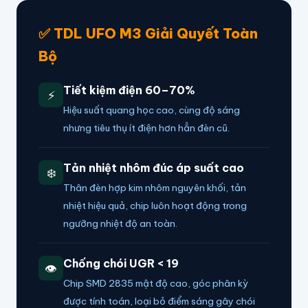
✅ TDL UFO M3 Giải Quyết Toàn
Bộ
Tiết kiệm điện 60–70%
⚡
Hiệu suất quang học cao, cùng độ sáng
nhưng tiêu thụ ít điện hơn hẳn đèn cũ.
Tản nhiệt nhôm đúc áp suất cao
❄️
Thân đèn hợp kim nhôm nguyên khối, tản
nhiệt hiệu quả, chip luôn hoạt động trong
ngưỡng nhiệt độ an toàn.
Chống chói UGR < 19
👁️
Chip SMD 2835 mật độ cao, góc phân kỳ
được tính toán, loại bỏ điểm sáng gây chói