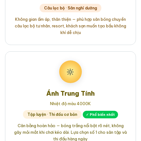
Câu lạc bộ · Sân nghỉ dưỡng
Không gian ấm áp, thân thiện — phù hợp sân bóng chuyền
câu lạc bộ tư nhân, resort, khách sạn muốn tạo bầu không
khí dễ chịu
🔆
Ánh Trung Tính
Nhiệt độ màu 4000K
Tập luyện · Thi đấu cơ bản
✓ Phổ biến nhất
Cân bằng hoàn hảo — bóng trắng nổi bật rõ nét, không
gây mỏi mắt khi chơi kéo dài. Lựa chọn số 1 cho sân tập và
thi đấu hàng ngày