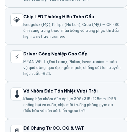
Chip LED Thương Hiệu Toàn Cầu
💎
Bridgelux (Mỹ), Philips (Hà Lan), Cree (Mỹ) — CRI>80,
ánh sáng trung thực, màu bóng và trang phục thi đấu
hiện rõ nét trên camera
Driver Công Nghiệp Cao Cấp
⚡
MEAN WELL (Đài Loan), Philips, Inventronics — bảo
vệ quá dòng, quá áp, ngắn mạch, chống sét lan truyền,
hiệu suất >92%
Vỏ Nhôm Đúc Tản Nhiệt Vượt Trội
🌡️
Khung hộp nhôm đúc áp lực 305×315×125mm, IP65
chống bụi và nước, chịu môi trường phòng gym có
điều hòa và sân bãi biển ngoài trời
Đủ Chứng Từ CO, CQ & VAT
📄