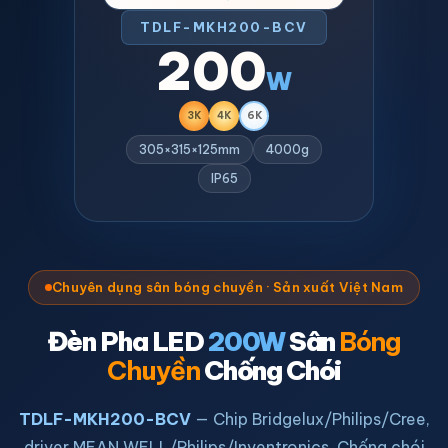
TDLF-MKH200-BCV
200
W
3K
4K
6K
305×315×125mm
4000g
IP65
Chuyên dụng sân bóng chuyền · Sản xuất Việt Nam
Đèn Pha LED
200W
Sân
Bóng
Chuyền
Chống Chói
TDLF-MKH200-BCV
— Chip Bridgelux/Philips/Cree,
driver MEAN WELL/Philips/Inventronics. Chống chói