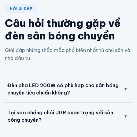
HỎI & ĐÁP
Câu hỏi thường gặp về
đèn sân bóng chuyền
Giải đáp những thắc mắc phổ biến nhất từ chủ sân và
nhà đầu tư
Đèn pha LED 200W có phù hợp cho sân bóng
▾
chuyền tiêu chuẩn không?
Có. Đèn TDLF-MKH200-BCV 200W được thiết kế phù
Tại sao chống chói UGR quan trọng với sân
hợp sân bóng chuyền trong nhà và ngoài trời. Sân bóng
▾
bóng chuyền?
chuyền tiêu chuẩn FIVB (18×9m) thường cần 6–12 bộ
tùy cấp độ để đạt 300–750 lux. TDL hỗ trợ mô phỏng
Bóng chuyền có rất nhiều tình huống vận động viên phải