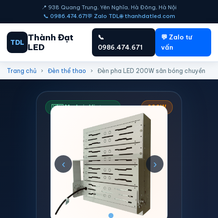
📍 938 Quang Trung, Yên Nghĩa, Hà Đông, Hà Nội
📞 0986.474.671
💬 Zalo TDL
🌐 thanhdatled.com
Thành Đạt
📞
💬 Zalo tư
TDL
LED
0986.474.671
vấn
Trang chủ
›
Đèn thể thao
›
Đèn pha LED 200W sân bóng chuyền
🇻🇳 Made in Vietnam
200W
‹
›