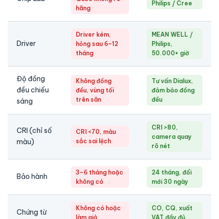
Philips / Cree
hãng
Driver kém,
MEAN WELL /
Driver
hỏng sau 6–12
Philips,
tháng
50.000+ giờ
Độ đồng
Không đồng
Tư vấn Dialux,
đều chiếu
đều, vùng tối
đảm bảo đồng
trên sân
đều
sáng
CRI >80,
CRI (chỉ số
CRI <70, màu
camera quay
màu)
sắc sai lệch
rõ nét
3–6 tháng hoặc
24 tháng, đổi
Bảo hành
không có
mới 30 ngày
Không có hoặc
CO, CQ, xuất
Chứng từ
làm giả
VAT đầy đủ