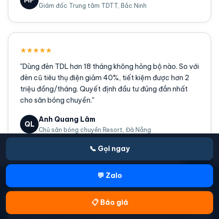
Giám đốc Trung tâm TDTT, Bắc Ninh
★★★★★
"Dùng đèn TDL hơn 18 tháng không hỏng bộ nào. So với
đèn cũ tiêu thụ điện giảm 40%, tiết kiệm được hơn 2
triệu đồng/tháng. Quyết định đầu tư đúng đắn nhất
cho sân bóng chuyền."
Anh Quang Lâm
QL
Chủ sân bóng chuyền Resort, Đà Nẵng
📞 Gọi ngay
🏐
💬 Zalo
📋 Báo giá
🏐 Nhận Báo Giá Đèn Sân