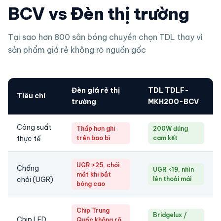
BCV vs Đèn thị trường
Tại sao hơn 800 sân bóng chuyền chọn TDL thay vì
sản phẩm giá rẻ không rõ nguồn gốc
Đèn giá rẻ thị
TDL TDLF-
Tiêu chí
trường
MKH200-BCV
Công suất
Thấp hơn ghi
200W đúng
thực tế
trên bao bì
cam kết
UGR >25, chói
Chống
UGR <19, nhìn
mắt khi bắt
chói (UGR)
lên thoải mái
bóng cao
Chip Trung
Bridgelux /
Chip LED
Quốc không rõ