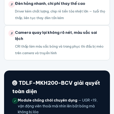
Đèn hỏng nhanh, chi phí thay thế cao
✗
Driver kém chất lượng, chip rẻ tiền tỏa nhiệt lớn — tuổi thọ
thấp, liên tục thay đèn tốn kém
Camera quay lại không rõ nét, màu sắc sai
✗
lệch
CRI thấp làm màu sắc bóng và trang phục thi đấu bị méo
trên camera và truyền hình
🏐 TDLF-MKH200-BCV giải quyết
toàn diện
Module chống chói chuyên dụng
— UGR <19,
✓
vận động viên thoải mái nhìn lên bắt bóng mà
không bị lóa