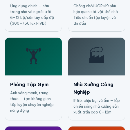
Ứng dụng chính — sân
Chống chói UGR<19 phù
trong nhà và ngoài trời.
hợp quan sát vật thể nhỏ.
6–12 bộ/sân tùy cấp độ
Tiêu chuẩn tập luyện và
(300–750 lux FIVB)
thi đấu
🏋️
🏭
Phòng Tập Gym
Nhà Xưởng Công
Nghiệp
Ánh sáng mạnh, trung
thực — tạo không gian
IP65, chịu bụi và ẩm — lắp
tập luyện chuyên nghiệp,
chiếu sáng nhà xưởng sản
năng động
xuất trần cao 6–12m