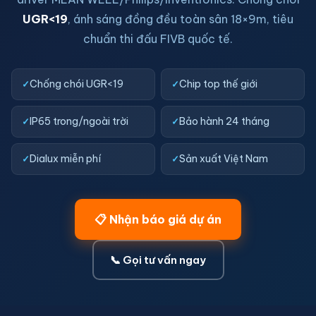
UGR<19
, ánh sáng đồng đều toàn sân 18×9m, tiêu
chuẩn thi đấu FIVB quốc tế.
Chống chói UGR<19
Chip top thế giới
IP65 trong/ngoài trời
Bảo hành 24 tháng
Dialux miễn phí
Sản xuất Việt Nam
📋 Nhận báo giá dự án
📞 Gọi tư vấn ngay